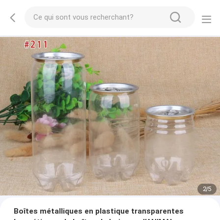
2
/
5
Boîtes métalliques en plastique transparentes