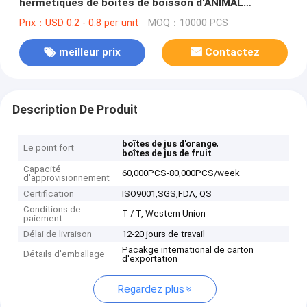
hermétiques de boîtes de boisson d'ANIMAL
FAMILIER de la catégorie 345ml comestible
Prix：USD 0.2 - 0.8 per unit
MOQ：10000 PCS
meilleur prix
Contactez
Description De Produit
,
boîtes de jus d'orange
Le point fort
boîtes de jus de fruit
Capacité
60,000PCS-80,000PCS/week
d'approvisionnement
Certification
ISO9001,SGS,FDA, QS
Conditions de
T / T, Western Union
paiement
Délai de livraison
12-20 jours de travail
Pacakge international de carton
Détails d'emballage
d'exportation
Regardez plus