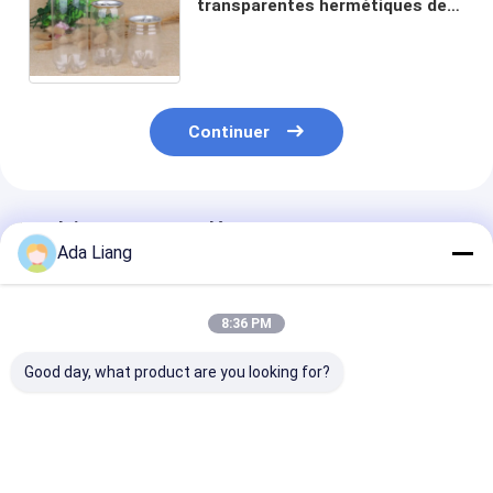
transparentes hermétiques de
boîtes de boisson d'ANIMAL
FAMILIER de la catégorie 345ml
comestible
Continuer
Produits Recommandés
Ada Liang
8:36 PM
Good day, what product are you looking for?
Boîtes de boisson en
boîtes de boisson en
Canette PET 
plastique de 350 ml
aluminium
pour boissons
fruits et soda