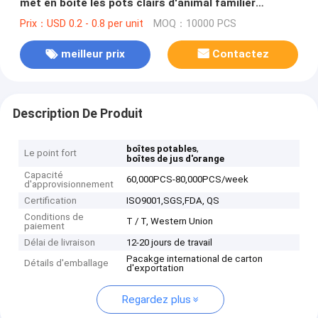
met en boîte les pots clairs d'animal familier
transparents
Prix：USD 0.2 - 0.8 per unit
MOQ：10000 PCS
meilleur prix
Contactez
Description De Produit
,
boîtes potables
Le point fort
boîtes de jus d'orange
Capacité
60,000PCS-80,000PCS/week
d'approvisionnement
Certification
ISO9001,SGS,FDA, QS
Conditions de
T / T, Western Union
paiement
Délai de livraison
12-20 jours de travail
Pacakge international de carton
Détails d'emballage
d'exportation
Regardez plus