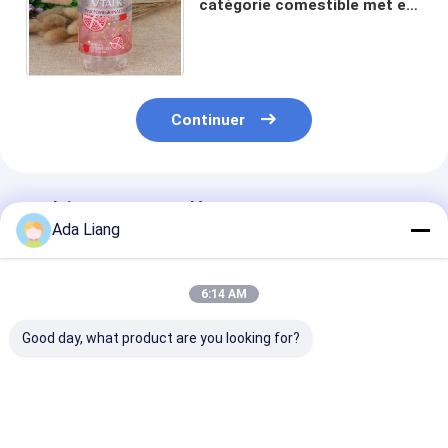
catégorie comestible met en
boîte les pots clairs d'animal
familier transparents
Continuer
Produits Recommandés
Ada Liang
6:14 AM
Good day, what product are you looking for?
Boîtes de boisson en
boîtes de boisson en
Canette PET 
plastique de 350 ml
aluminium
pour boissons
fruits et soda