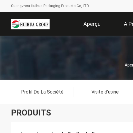
Guangzhou Huihua Packaging Products Co,.LTD
Aperçu
A P
Ape
Profil De La Société
Visite d'usine
PRODUITS