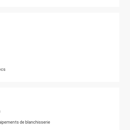
secs
s
uipements de blanchisserie