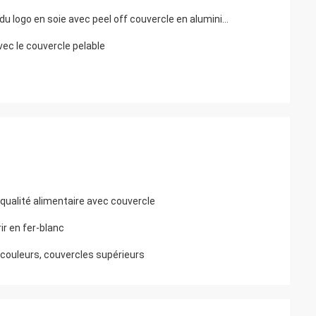
Produits alimentaires PET boissons transparentes boîtes vides plastique clair soude café glacé boîtes personnalisées imprimer du logo en soie avec peel off couvercle en aluminium
vec le couvercle pelable
 qualité alimentaire avec couvercle
ir en fer-blanc
 couleurs, couvercles supérieurs