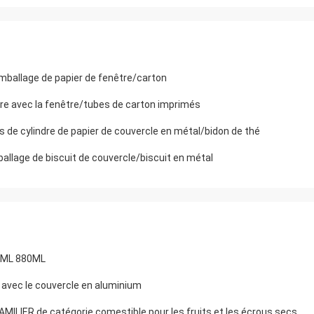
emballage de papier de fenêtre/carton
dre avec la fenêtre/tubes de carton imprimés
s de cylindre de papier de couvercle en métal/bidon de thé
allage de biscuit de couvercle/biscuit en métal
700ML 880ML
 avec le couvercle en aluminium
FAMILIER de catégorie comestible pour les fruits et les écrous secs