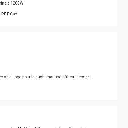
ominale 1200W
s PET Can
Produits alimentaires PP tubes poussant vers le haut vide plastique clair poussant les contenants de pops imprimé sur mesure en soie Logo pour le sushi mousse gâteau dessert emballage