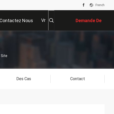
French
Vr
Contactez Nous
Demande De
Soumission
 Site
Des Cas
Contact