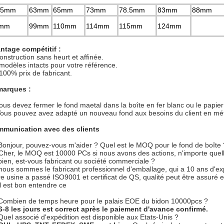
.5mm
63mm
65mm
73mm
78.5mm
83mm
88mm
mm
99mm
110mm
114mm
115mm
124mm
ntage compétitif :
onstruction sans heurt et affinée.
 modèles intacts pour votre référence.
 100% prix de fabricant.
arques :
ous devez fermer le fond maetal dans la boîte en fer blanc ou le papier
Vous pouvez avez adapté un nouveau fond aux besoins du client en méta
munication avec des clients
 Bonjour, pouvez-vous m'aider ? Quel est le MOQ pour le fond de boîte 
 Cher, le MOQ est 10000 PCs si nous avons des actions, n'importe quelle 
 bien, est-vous fabricant ou société commerciale ?
 nous sommes le fabricant professionnel d'emballage, qui a 10 ans d'ex
re usine a passé ISO9001 et certificat de QS, qualité peut être assuré 
 il est bon entendre ce
 Combien de temps heure pour le palais EOE du bidon 10000pcs ?
6-8 les jours est correct après le paiement d'avance confirmé.
 Quel associé d'expédition est disponible aux Etats-Unis ?