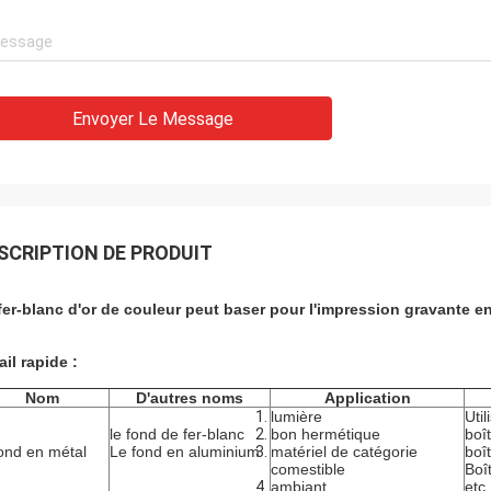
Envoyer Le Message
SCRIPTION DE PRODUIT
fer-blanc d'or de couleur peut baser pour l'
impression gravante en 
ail rapide :
Nom
D'autres noms
Application
lumière
Util
le fond de fer-blanc
bon hermétique
boî
fond en métal
Le fond en aluminium
matériel de catégorie
boî
comestible
Boî
ambiant
etc.