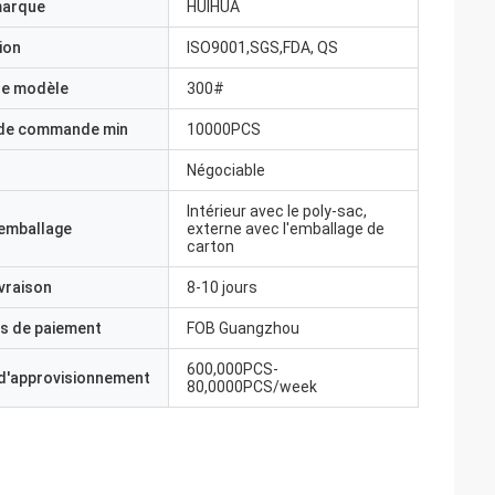
marque
HUIHUA
ion
ISO9001,SGS,FDA, QS
e modèle
300#
 de commande min
10000PCS
Négociable
Intérieur avec le poly-sac,
'emballage
externe avec l'emballage de
carton
ivraison
8-10 jours
s de paiement
FOB Guangzhou
600,000PCS-
 d'approvisionnement
80,0000PCS/week