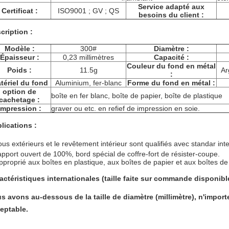
Service adapté aux
Certificat :
ISO9001 ; GV ; QS
besoins du client :
cription :
Modèle :
300#
Diamètre :
Épaisseur :
0,23 millimètres
Capacité :
Couleur du fond en métal
Poids :
11.5g
Ar
:
tériel du fond
Aluminium, fer-blanc
Forme du fond en métal :
option de
boîte en fer blanc, boîte de papier, boîte de plastique
cachetage :
Impression :
graver ou etc. en refief de impression en soie.
lications :
tous extérieurs et le revêtement intérieur sont qualifiés avec
standar
int
apport ouvert de 100%, bord spécial de coffre-fort de résister-coupe.
pproprié aux boîtes en plastique, aux boîtes de papier et aux boîtes de 
actéristiques internationales (taille faite sur commande disponible
s avons au-dessous de la taille de diamètre (millimètre), n'importe
eptable.