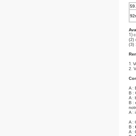
59
92
Ava
1)
c
(2)
(3)
Rem
1.
V
2. 
Com
A :
B :
A :
B :
not
A :
A :
B :
A :