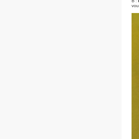
B :
vou