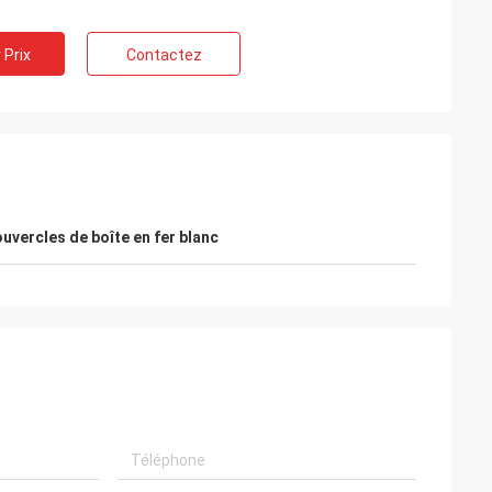
 Prix
Contactez
uvercles de boîte en fer blanc
iss
Ali
les échantillons
aime beaucoup.
Bonne qualité, bon service. HUIHUA est
cialisation
bon fournisseur.
erai toutes les