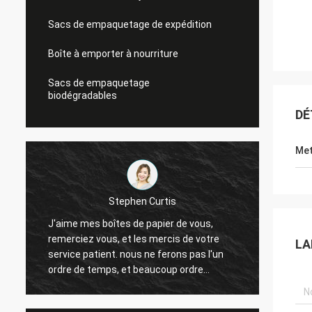
Sacs de empaquetage de expédition
Boîte à emporter à nourriture
Sacs de empaquetage
biodégradables
DÉ
Met
Parade de Linda
Les puces mettent en boîte est mes de
Boîtes
puces ventes bonnes, et très bien
LA
de 360
maintenant. Je vous maintiendrai dans le
vous. 
contact.