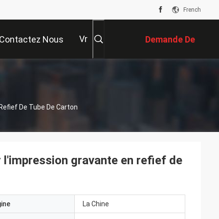
French
Vr
Contactez Nous
Demande De
Soumission
 Refief De Tube De Carton
 l'impression gravante en refief de
gine
La Chine