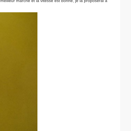
 meilleur marché et la vitesse est bonne, je la proposerai à