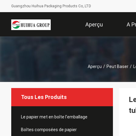
Guangzhou Huihua Packaging Products Co,.LTD
Aperçu
A P
Aperçu
/
Peut Baser
/
L
Tous Les Produits
Le
tu
Le papier met en boîte l'emballage
Boîtes composées de papier