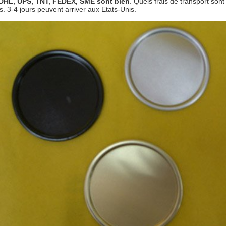
DHL, UPS, TNT, FEDEX, SME sont bien
. Quels frais de transport sont
s. 3-4 jours peuvent arriver aux Etats-Unis.