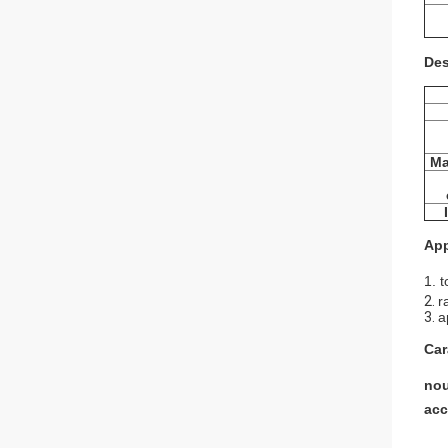
Des
Ma
App
1. 
2.
r
3.
a
Car
nou
acc