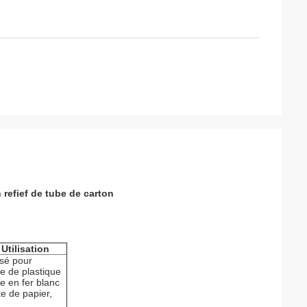
refief de
tube
de
carton
Utilisation
isé pour
te de plastique
te en fer blanc
te de papier,