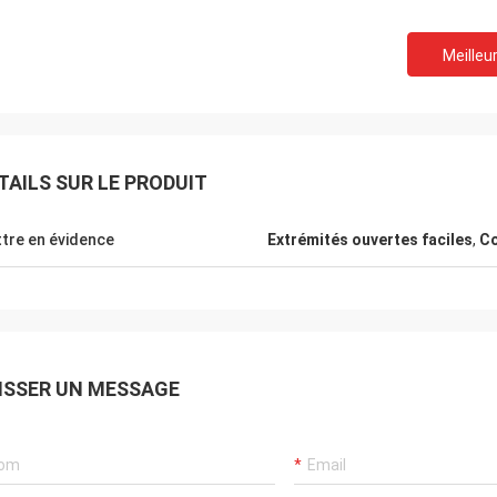
Meilleur
TAILS SUR LE PRODUIT
tre en évidence
Extrémités ouvertes faciles
,
Co
Barry We
Michel
Salut Jenny, bien reçue 
 de haute qualité d'ANIMAL FAMILIER
provenant de vous, je l'
ISSER UN MESSAGE
 ml, et bonne coopération avec
J'envoie à notre commer
merci
maintenant, vous inform
mises à jour.