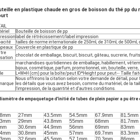
teille en plastique chaude en gros de boisson du thé pp du r
ourt
AIL
ériel
Bouteille de boisson de pp
ression
label de rétrécissement/label impression
acité
tailles de norme internationale de 250ml, de 310ml, de 500ml, 
apeaux
Couvercle en plastique de pp
utre
chocolat de emballage, biscuit, biscuit, gâteau, sucrerie, frui
lisation
marchandises quotidiennes de emballage, habillement, vêtem
bijoux, cosmétique, parfum, promotionnel, vin, bouteille, verre,
le
L×W×H (cm) pour la boîte/peut ID*Height pour peut-- Taille fa
Nous offrirons la citation selon votre demande de détail, pour
marque
les détails que vous avez besoin, comme du matériel, de la taill
l'impression, de la quantité et d'autres conditions.
diamètre de empaquetage d'initié de tubes de plein papier a pu être 
.8mm
27mm
43.5mm
54.5mm
67.9mm
81.5mm
.3mm
29mm
43.8mm
55mm
68mm
81.7mm
mm
30.6mm
44.9mm
56mm
69mm
83mm
.4mm
30.8mm
45mm
57mm
69.7mm
83.3mm
.3mm
32.6mm
45.5mm
57.1mm
70.3mm
86mm