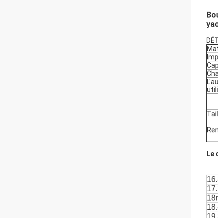
Bou
ya
DÉT
Mat
Imp
Cap
Ch
L'a
uti
Tail
Re
Le 
16
17
18
18
19