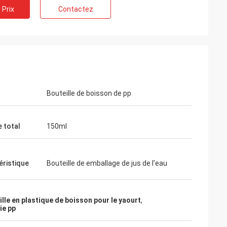
 Prix
Contactez
Bouteille de boisson de pp
 total
150ml
Barry Weiss
Salut Jenny, bien reçue les échantillons
éristique
Bouteille de emballage de jus de l'eau
 d'ANIMAL FAMILIER
provenant de vous, je l'aime beaucoup.
pération avec
J'envoie à notre commercialisation
maintenant, vous informerai toutes les
lle en plastique de boisson pour le yaourt
,
mises à jour.
ie pp