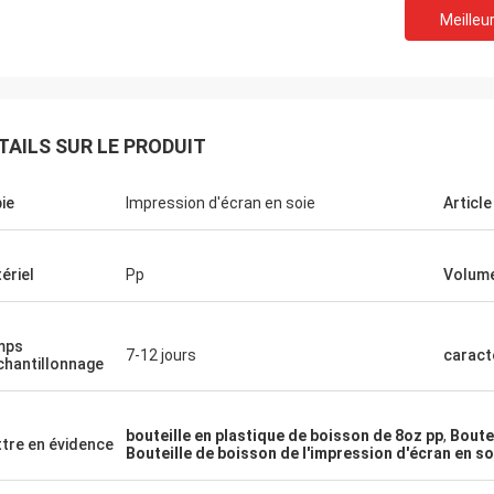
Meilleur
TAILS SUR LE PRODUIT
ie
Impression d'écran en soie
Article
ériel
Pp
Volume
Parade de Linda
Michel
mps
ces mettent en boîte est mes de
7-12 jours
caract
chantillonnage
Boîtes de haute qualité
ventes bonnes, et très bien
de 360 ml, et bonne coo
nant. Je vous maintiendrai dans le
vous. merci
t.
bouteille en plastique de boisson de 8oz pp
,
Boutei
tre en évidence
Bouteille de boisson de l'impression d'écran en so