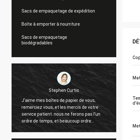
Sacs de empaquetage de expédition
Boîte à emporter à nourriture
Sacs de empaquetage
DÉ
biodégradables
Cop
Mat
Stephen Curtis
Te
J'aime mes boîtes de papier de vous,
Les pu
d'é
remerciez vous, et les mercis de votre
puces 
service patient. nous ne ferons pas l'un
mainte
ordre de temps, et beaucoup ordre
contac
Met
viendront.