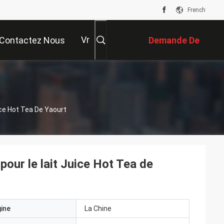
French
Vr
Contactez Nous
Demande De
Soumission
ice Hot Tea De Yaourt
pour le lait Juice Hot Tea de
gine
La Chine