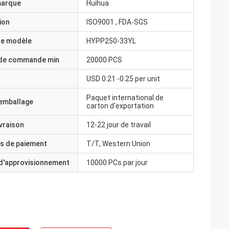
marque
Huihua
ion
ISO9001 , FDA-SGS
e modèle
HYPP250-33YL
 de commande min
20000 PCS
USD 0.21 -0.25 per unit
Paquet international de
'emballage
carton d'exportation
ivraison
12-22 jour de travail
s de paiement
T/T, Western Union
 d'approvisionnement
10000 PCs par jour