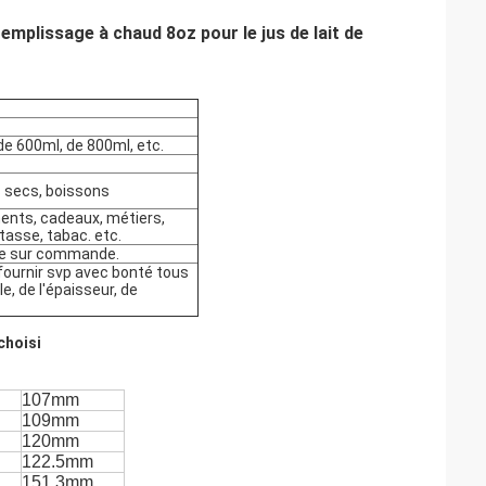
emplissage à chaud 8oz pour le jus de lait de
de 600ml, de 800ml, etc.
ts secs, boissons
ents, cadeaux, métiers,
 tasse, tabac. etc.
ite sur commande.
 fournir svp avec bonté tous
e, de l'épaisseur, de
choisi
107mm
109mm
120mm
122.5mm
151.3mm