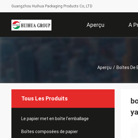
Guangzhou Huihua Packaging Products Co,.LTD
Aperçu
A P
Aperçu
/
Boîtes De 
Tous Les Produits
bo
ya
Le papier met en boîte l'emballage
Boîtes composées de papier