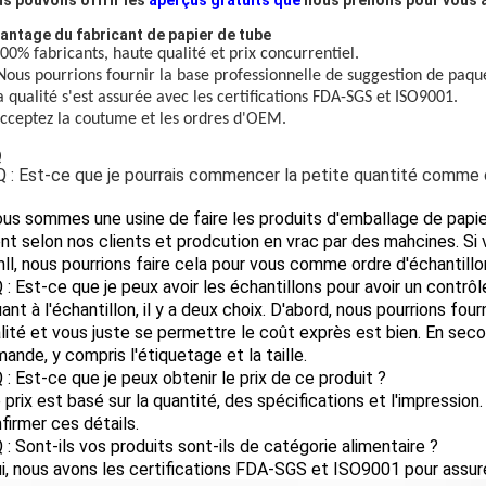
s pouvons offrir les
aperçus gratuits que
nous prenons pour vous à 
vantage du fabricant de papier de tube
100% fabricants, haute
qualité et prix concurrentiel.
Nous pourrions fournir la base professionnelle de suggestion de paqu
la qualité s'est assurée avec les certifications FDA-SGS et ISO9001.
acceptez la coutume et les ordres d'OEM.
Q
 Q : Est-ce que je pourrais commencer la petite quantité comm
ous sommes une usine de faire les produits d'emballage de papie
ent selon nos clients et prodcution en vrac par des mahcines. Si
ll, nous pourrions faire cela pour vous comme ordre d'échantillo
Q : Est-ce que je peux avoir les échantillons pour avoir un contrôl
uant à l'échantillon, il y a deux choix. D'abord, nous pourrions fou
lité et vous juste se permettre le coût exprès est bien. En secon
ande, y compris l'étiquetage et la taille.
Q : Est-ce que je peux obtenir le prix de ce produit ?
e prix est basé sur la quantité, des spécifications et l'impression
firmer ces détails.
Q : Sont-ils vos produits sont-ils de catégorie alimentaire ?
ui, nous avons les certifications FDA-SGS et ISO9001 pour assurer