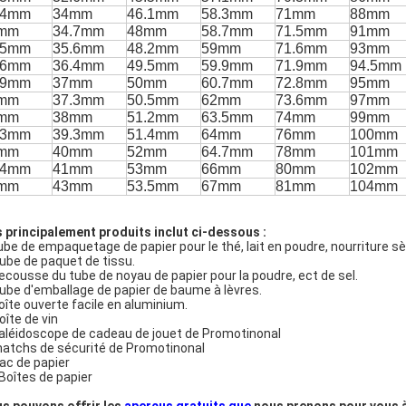
.4mm
34mm
46.1mm
58.3mm
71mm
88mm
mm
34.7mm
48mm
58.7mm
71.5mm
91mm
.5mm
35.6mm
48.2mm
59mm
71.6mm
93mm
.6mm
36.4mm
49.5mm
59.9mm
71.9mm
94.5mm
.9mm
37mm
50mm
60.7mm
72.8mm
95mm
mm
37.3mm
50.5mm
62mm
73.6mm
97mm
mm
38mm
51.2mm
63.5mm
74mm
99mm
.3mm
39.3mm
51.4mm
64mm
76mm
100mm
mm
40mm
52mm
64.7mm
78mm
101mm
.4mm
41mm
53mm
66mm
80mm
102mm
mm
43mm
53.5mm
67mm
81mm
104mm
 principalement produits inclut ci-dessous :
tube de empaquetage de papier pour le thé, lait en poudre, nourriture 
Tube de paquet de tissu.
secousse du tube de noyau de papier pour la poudre, ect de sel.
Tube d'emballage de papier de baume à lèvres.
boîte ouverte facile en aluminium.
oîte de vin
Kaléidoscope de cadeau de jouet de Promotinonal
matchs de sécurité de Promotinonal
Sac de papier
 Boîtes de papier