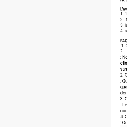
Nou
L'a
1. 
2. 
3. 
4. 
FA
1.
?
: N
cli
sam
2. 
: Q
qua
dem
3. 
: L
con
4. 
: O