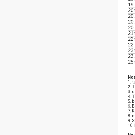
19
20
20
20
20
21
22
22
23
23
25
Nos
1. 
2. 
3. 
4. 
5. 
6. B
7. 
8. 
9. 
10.