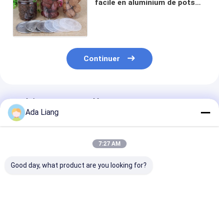
facile en aluminium de pots
clairs d'animal familier de
boîtes de tube pour le
thé/café
Continuer
Produits Recommandés
Ada Liang
7:27 AM
Good day, what product are you looking for?
petits pots clairs
Bouteilles
La boîte en pl
ouverts faciles de
transparentes
transparente
l'animal familier
d'ANIMAL FAMILIER
d'ANIMAL FAM