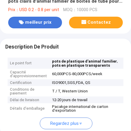
pots clairs d'animal familier de boîtes de tube pour
le thé/café
Prix：USD 0.2 - 0.8 per unit
MOQ：10000 PCS
meilleur prix
Contactez
Description De Produit
,
pots de plastique d'animal familier
Le point fort
pots en plastique transparents
Capacité
60,000PCS-80,000PCS/week
d'approvisionnement
Certification
ISO9001,SGS,FDA, QS
Conditions de
T / T, Western Union
paiement
Délai de livraison
12-20 jours de travail
Pacakge international de carton
Détails d'emballage
d'exportation
Regardez plus