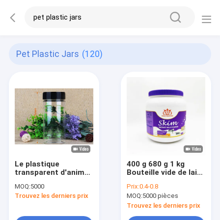
Pet Plastic Jars
(120)
Le plastique
400 g 680 g 1 kg
transparent d'animal
Bouteille vide de lait
familier de label
en poudre Emballage
MOQ:
5000
Prix:
0.4-0.8
d'OEM cogne le
en poudre de
Trouvez les derniers prix
MOQ:
5000 pièces
tirage en couleurs
protéines Bouteilles
simple d'écran en
en plastique PET
Trouvez les derniers prix
soie
avec couvercle