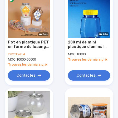
Pot en plastique PET
280 ml de mini
en forme de losange
plastique d'animal
de 650ML, avec
familier de pp
Prix:
0.2-0.4
MOQ:
10000
couvercle en
cognent des boîtes
MOQ:
10000-50000
Trouvez les derniers prix
plastique, récipient
de récipient de
d&#39;emballage de
nourriture avec des
Trouvez les derniers prix
qualité alimentaire,
couvercles
bouteille
Contactez
Contactez
transparente
Accueil
Produits
A propos de nous