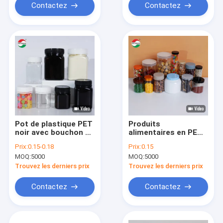
Contactez
Contactez
Pot de plastique PET
Produits
noir avec bouchon à
alimentaires en PET
vis coloré
Bouteille en
Prix:
0.15-0.18
Prix:
0.15
personnalisé et joint
plastique avec
MOQ:
5000
MOQ:
5000
d'étanchéité pour
bouchon à vis pour la
vitamines
poudre de lait Fruits
Trouvez les derniers prix
Trouvez les derniers prix
nutritionnelles,
secs bonbons Snack
bonbons mous,
Entreposage Direct
Contactez
Contactez
fruits secs
Bouteilles en
plastique usine