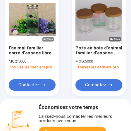
l'animal familier
Pots en bois d'animal
carré d'espace libre
familier d'espace
de catégorie
libre d'écran en soie
MOQ:
5000
MOQ:
5000
comestible de
de couvercle pour
Trouvez les derniers prix
Trouvez les derniers prix
176mm cogne des
des haricots, pots de
pots de plastique
plastique d'ANIMAL
d'animal familier de
FAMILIER
couvercles du bidon
Contactez
Contactez
pp de café
Économisez votre temps
Laissez-nous contacter les meilleurs
produits avec vous.