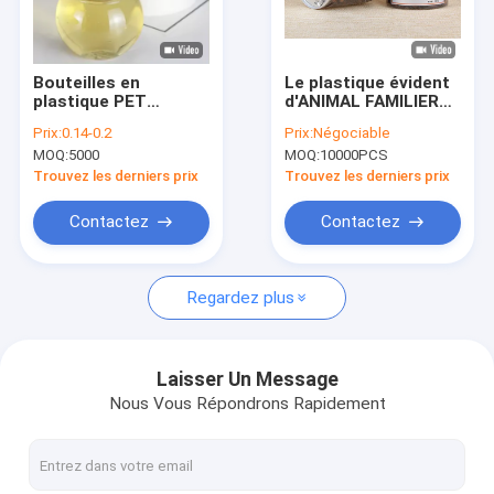
Contact
VR
Bouteilles en
Le plastique évident
plastique PET
d'ANIMAL FAMILIER
écologiques pour les
de cylindre de
Prix:
0.14-0.2
Prix:
Négociable
emballages
catégorie comestible
MOQ:
5000
MOQ:
10000PCS
alimentaires
cogne 307# pour
Le papier met en boîte l'emballage
l'empaquetage de
Trouvez les derniers prix
Trouvez les derniers prix
graines de melon
Boîtes composées de papier
Contactez
Contactez
Papier d'emballage de Tube
Regardez plus
cylindre en plastique clair
Boîtes de fer-blanc
Laisser Un Message
Nous Vous Répondrons Rapidement
Boîtes de boisson
Couvercles de mise en boîte