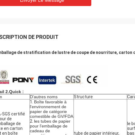
Envoyer Le Message
SCRIPTION DE PRODUIT
mballage de stratification de lustre de coupe de nourriture, carton
ail 2.Quick :
m
D'autres noms
Structure
Car
1.
Boîte favorable à
l'environnement de
papier de catégorie
-SGS certifié
comestible de GV/FDA
our de
2.
les tubes de papier
mballage de
le b
pour l'emballage de
te en carton
surf
cadeau de
 en boîte
tube de papier intérieur,
bas