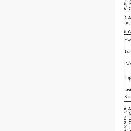
5)
l
6)
C
4.
A
Tou
5.
C
Mod
Tail
Poi
Imp
rev
Su
6.
A
1)
M
2)
L
3)
C
4)
L