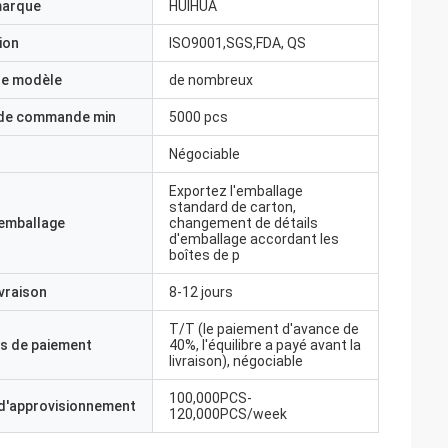
marque
HUIHUA
ion
ISO9001,SGS,FDA, QS
e modèle
de nombreux
 de commande min
5000 pcs
Négociable
Exportez l'emballage
standard de carton,
'emballage
changement de détails
d'emballage accordant les
boîtes de p
ivraison
8-12 jours
T/T (le paiement d'avance de
s de paiement
40%, l'équilibre a payé avant la
livraison), négociable
100,000PCS-
 d'approvisionnement
120,000PCS/week