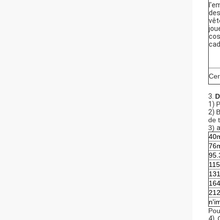
l'e
des
vêt
jou
cos
ca
Cert
3.
D
1)
P
2)
B
de 
3)
a
40
76
95
11
13
16
21
n'i
Pou
4)