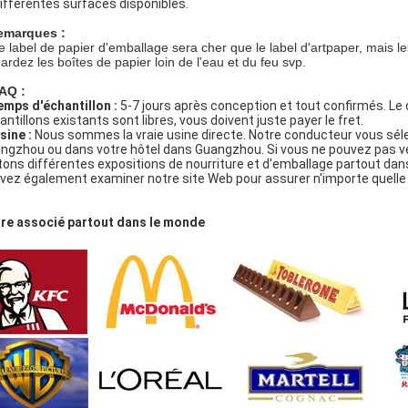
ifférentes surfaces disponibles.
emarques :
e label de papier d'emballage sera cher que le label d'artpaper, mais l
ardez les boîtes de papier loin de l'eau et du feu svp.
AQ :
emps d'échantillon :
5-7 jours après conception et tout confirmés. L
antillons existants sont libres, vous doivent juste payer le fret.
sine
:
Nous sommes la vraie usine directe. Notre conducteur vous séle
ngzhou ou dans votre hôtel dans Guangzhou. Si vous ne pouvez pas ve
itons différentes expositions de nourriture et d'emballage partout d
vez également examiner notre site Web pour assurer n'importe quelle m
re associé partout dans le monde