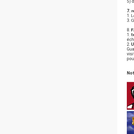
5)
d
7.
r
1.
L
3.
G
8.
F
1.
t
éch
2.
U
Gua
vis
pou
Not