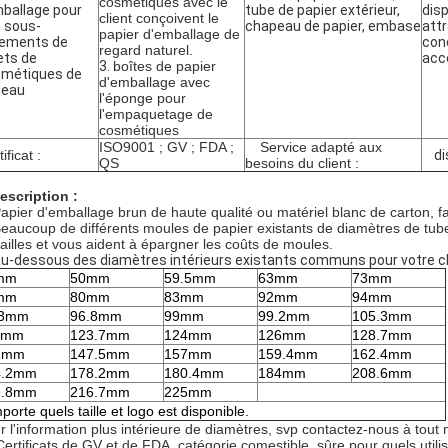
cosmétiques avec le
mballage pour
tube de papier extérieur,
disp
client conçoivent le
 sous-
chapeau de papier, embase
attr
papier d'emballage de
ements de
con
regard naturel.
ets de
acc
3.
boîtes de papier
métiques de
d'emballage avec
deau
l'éponge pour
l'empaquetage de
cosmétiques
ISO9001 ; GV ; FDA ;
Service adapté aux
ificat :
di
QS
besoins du client :
escription :
apier d'emballage brun de haute qualité ou matériel blanc de carton, fa
eaucoup de différents moules de papier existants de diamètres de tube
tailles et vous aident à épargner les coûts de moules.
u-dessous des diamètres intérieurs existants communs pour votre ch
mm
50mm
59.5mm
63mm
73mm
mm
80mm
83mm
92mm
94mm
.3mm
96.8mm
99mm
99.2mm
105.3mm
5mm
123.7mm
124mm
126mm
128.7mm
1mm
147.5mm
157mm
159.4mm
162.4mm
4.2mm
178.2mm
180.4mm
184mm
208.6mm
2.8mm
216.7mm
225mm
mporte quels taille et logo est disponible.
r l'information plus intérieure de diamètres, svp contactez-nous à tou
Certificats de GV et de FDA, catégorie comestible, sûre pour quels utilis