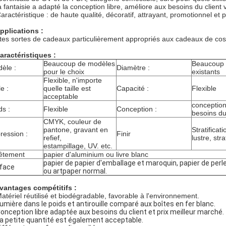
a fantaisie a adapté la conception libre, améliore aux besoins du client
aractéristique : de haute qualité, décoratif, attrayant, promotionnel et p
pplications :
tes sortes de cadeaux particulièrement appropriés aux cadeaux de cosm
aractéristiques :
Beaucoup de modèles
Beaucoup 
èle :
Diamètre :
pour le choix
existants
Flexible, n'importe
le :
quelle taille est
Capacité :
Flexible
acceptable
conceptio
ds :
Flexible
Conception :
besoins du
CMYK, couleur de
pantone, gravant en
Stratificat
ression :
Finir
refief,
lustre, str
estampillage, UV. etc.
êtement
papier d'aluminium ou livre blanc
papier de papier d'emballage et maroquin, papier de perle,
rface
ou artpaper normal.
vantages compétitifs :
atériel réutilisé et biodégradable, favorable à l'environnement.
umière dans le poids et antirouille comparé aux boîtes en fer blanc.
onception libre adaptée aux besoins du client et prix meilleur marché.
a petite quantité est également acceptable.