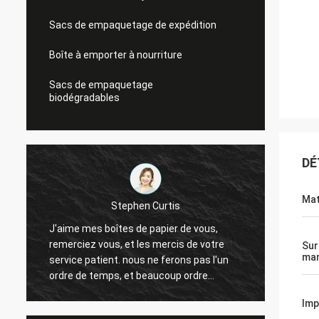
Sacs de empaquetage de expédition
Boîte à emporter à nourriture
Sacs de empaquetage
biodégradables
DÉ
Mat
Parade de Linda
Les puces mettent en boîte est mes de
Boîte
puces ventes bonnes, et très bien
Sur
de 36
man
maintenant. Je vous maintiendrai dans le
vous.
contact.
Imp