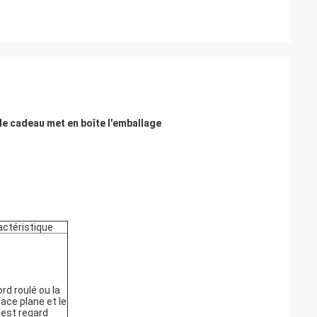
 de cadeau met en boîte l'emballage
actéristique
ord roulé ou la
ace plane et le
 est regard