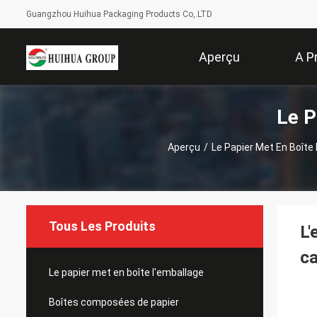
Guangzhou Huihua Packaging Products Co,.LTD
Aperçu
A P
Le P
Aperçu
/
Le Papier Met En Boîte
Tous Les Produits
L'
ca
Le papier met en boîte l'emballage
Boîtes composées de papier