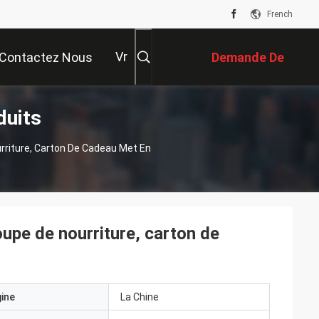
French
Vr
Contactez Nous
Demande De
duits
Soumission
urriture, Carton De Cadeau Met En
oupe de nourriture, carton de
gine
La Chine