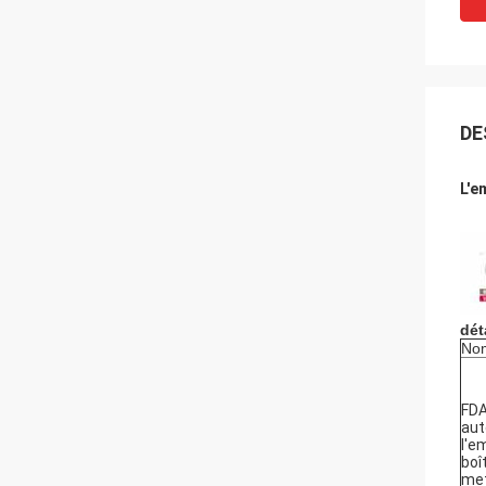
DE
L'e
dét
No
FDA
aut
l'e
boî
met