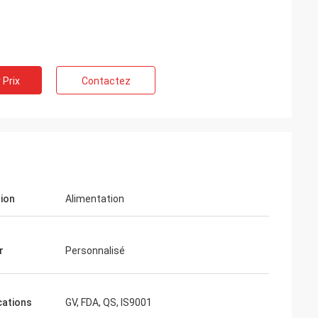
 Prix
Contactez
tion
Alimentation
eiss
Ali
 les échantillons
'aime beaucoup.
Bonne qualité, bon service. HUIHUA est
r
Personnalisé
rcialisation
bon fournisseur.
merai toutes les
cations
GV, FDA, QS, IS9001