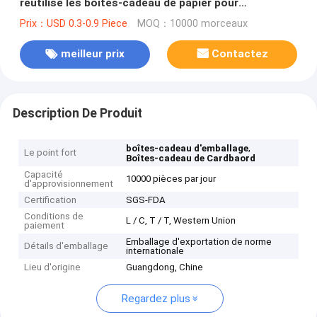
réutilisé les boîtes-cadeau de papier pour
l'emballage des chaussures
Prix：USD 0.3-0.9 Piece
MOQ：10000 morceaux
meilleur prix
Contactez
Description De Produit
,
boîtes-cadeau d'emballage
Le point fort
Boîtes-cadeau de Cardbaord
Capacité
10000 pièces par jour
d'approvisionnement
Certification
SGS-FDA
Conditions de
L / C, T / T, Western Union
paiement
Emballage d'exportation de norme
Détails d'emballage
internationale
Lieu d'origine
Guangdong, Chine
Regardez plus