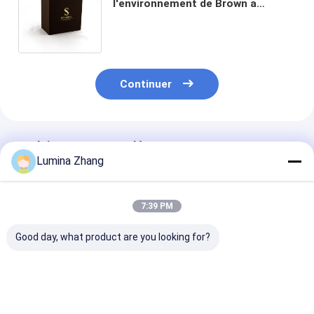
l'environnement de Brown a
réutilisé les boîtes-cadeau de
papier pour l'emballage des
chaussures
Continuer
Produits Recommandés
Lumina Zhang
7:39 PM
Good day, what product are you looking for?
Prix d'usine OEM
Carton personnalisé
Emballage de l
Coffret cadeau de
sac de miel, boîtier
carton de hau
miel sur mesure
en verre, boîte
qualité pour p