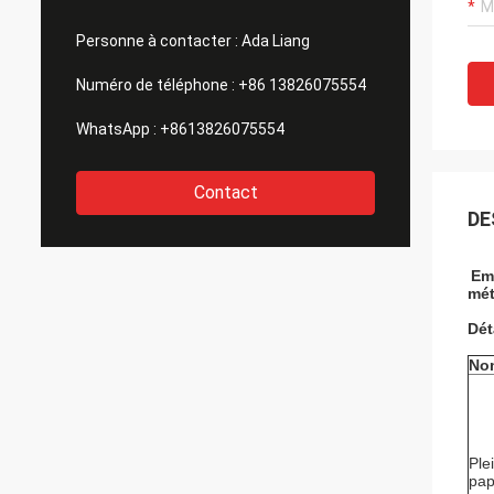
Personne à contacter :
Ada Liang
Numéro de téléphone :
+86 13826075554
WhatsApp :
+8613826075554
Contact
DE
Emb
mét
Dét
No
Ple
pap