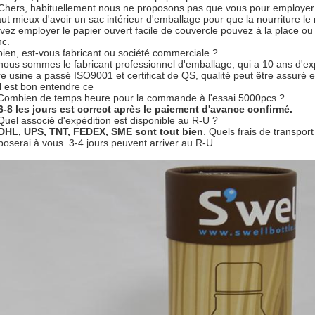
 Chers, habituellement nous ne proposons pas que vous pour employer 
vaut mieux d'avoir un sac intérieur d'emballage pour que la nourriture le
vez employer le papier ouvert facile de couvercle pouvez à la place ou
nc.
 bien, est-vous fabricant ou société commerciale ?
 nous sommes le fabricant professionnel d'emballage, qui a 10 ans d'ex
re usine a passé ISO9001 et certificat de QS, qualité peut être assuré 
 il est bon entendre ce
 Combien de temps heure pour la commande à l'essai 5000pcs ?
6-8 les jours est correct après le paiement d'avance confirmé.
 Quel associé d'expédition est disponible au R-U ?
DHL, UPS, TNT, FEDEX, SME sont tout bien
. Quels frais de transport
poserai à vous. 3-4 jours peuvent arriver au R-U.