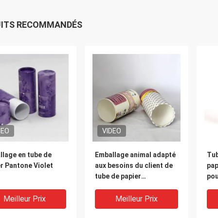
UITS RECOMMANDÉS
DEO
VIDEO
llage en tube de
Emballage animal adapté
Tub
r Pantone Violet
aux besoins du client de
pap
tube de papier
po
d'illustration de
CMY
conception pour
se
Meilleur Prix
Meilleur Prix
l'emballage de biberon