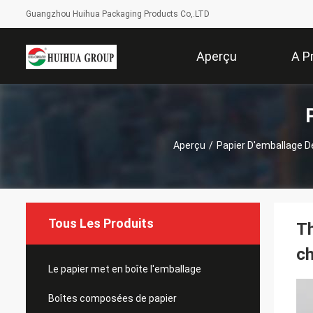
Guangzhou Huihua Packaging Products Co,.LTD
Aperçu
A P
Aperçu
/
Papier D'emballage D
Tous Les Produits
Th
ch
Le papier met en boîte l'emballage
Boîtes composées de papier