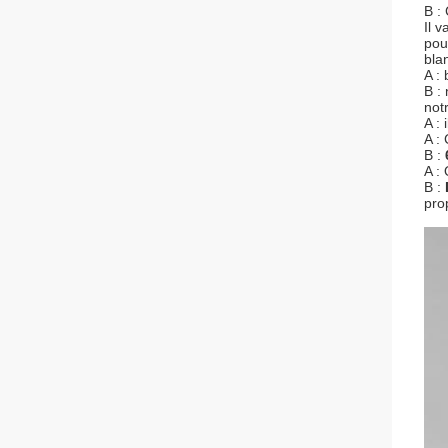
B :
Il 
pou
bla
A :
B :
not
A :
A :
B :
A :
B :
pro