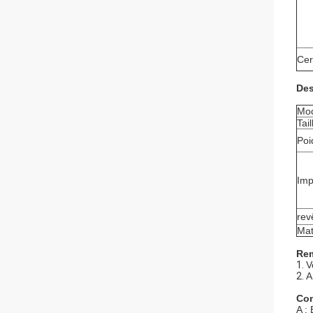
Cert
Des
Mod
Tail
Poi
Imp
rev
Mat
Rem
1.
V
2.
A
Com
A :