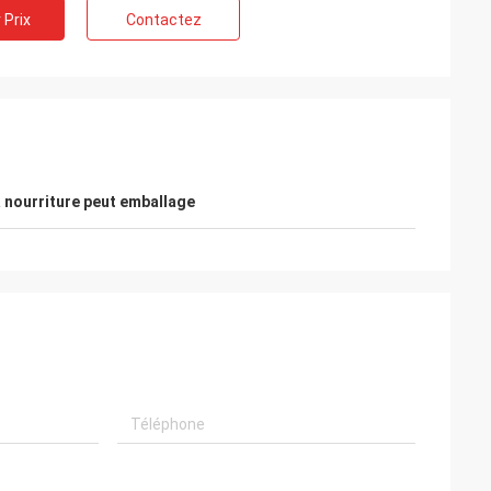
 Prix
Contactez
a nourriture peut emballage
Barry Weiss
Salut Jenny, bien reçue les échantillons
 d'ANIMAL FAMILIER
provenant de vous, je l'aime beaucoup.
pération avec
J'envoie à notre commercialisation
maintenant, vous informerai toutes les
mises à jour.