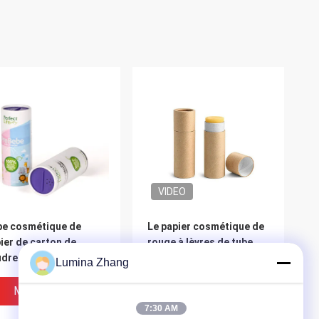
VIDEO
e cosmétique de
Le papier cosmétique de
ier de carton de
rouge à lèvres de tube
udre empaquetant
d'emballage de
Lumina Zhang
K avec le dessus de
désodorisant met en
cousse
boîte l'emballage pour le
Meilleur Prix
Meilleur Prix
baume à lèvres
7:30 AM