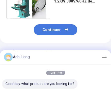
1.2KW 380V/60HZ de
machine réglable
d'emballage alimentaire
Continuer
Produits Recommandés
Ada Liang
12:51 PM
Good day, what product are you looking for?
Faible MOQ Bon prix
Machines
Machine d'emb
Cannes en plastique
d'emballage
alimentaire à f
Tubes de papier
alimentaire à
d'aluminium