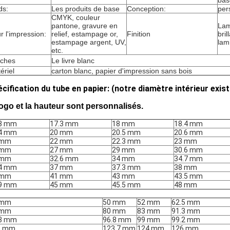
bas
ds:
Les produits de base
Conception:
per
CMYK, couleur
pantone, gravure en
Lam
r l'impression:
relief, estampage or,
Finition
bril
estampage argent, UV,
lam
etc.
ches
Le livre blanc
ériel
carton blanc, papier d'impression sans bois
cification du tube en papier: (notre diamètre intérieur exis
logo et la hauteur sont personnalisés
.
.8 mm
17.3 mm
18 mm
18.4 mm
.4 mm
20 mm
20.5 mm
20.6 mm
 mm
22 mm
22.3 mm
23 mm
 mm
27 mm
29 mm
30.6 mm
 mm
32.6 mm
34 mm
34.7 mm
.4 mm
37 mm
37.3 mm
38 mm
 mm
41 mm
43 mm
43.5 mm
.9 mm
45 mm
45.5 mm
48 mm
 mm
50 mm
52 mm
62.5 mm
 mm
80 mm
83 mm
91.3 mm
.3 mm
96.8 mm
99 mm
99.2 mm
5 mm
123.7 mm
124 mm
126 mm