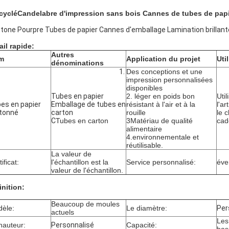
cyclé
Candelabre d'impression sans bois Cannes de tubes de papi
tone Pourpre Tubes de papier Cannes d'emballage Lamination brillante
ail rapide:
Autres
m
Application du projet
Uti
dénominations
Des conceptions et une
impression personnalisées
disponibles
Tubes en papier
2. léger en poids bon
Util
es en papier
Emballage de tubes en
résistant à l'air et à la
l'ar
tonné
carton
rouille
le c
C
Tubes en carton
3Matériau de qualité
cad
alimentaire
4.environnementale et
réutilisable.
La valeur de
ificat:
l'échantillon est la
Service personnalisé:
éve
valeur de l'échantillon.
inition:
Beaucoup de moules
èle:
Le diamètre:
Per
actuels
Les
hauteur:
Personnalisé
Capacité: