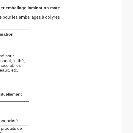
er emballage lamina­tion mate
 pour les emballages à collyres
lisation
isé pour
tisanat, le thé,
hocolat, les
eaux, etc.
ntuellement
sonnalisé
 produits de