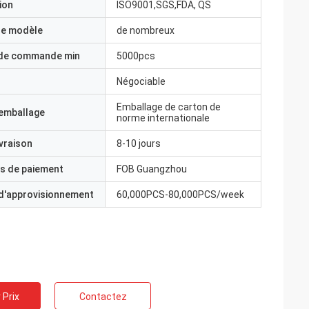
ion
ISO9001,SGS,FDA, QS
e modèle
de nombreux
 de commande min
5000pcs
Négociable
Emballage de carton de
'emballage
norme internationale
ivraison
8-10 jours
s de paiement
FOB Guangzhou
 d'approvisionnement
60,000PCS-80,000PCS/week
 Prix
Contactez