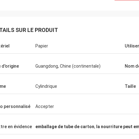
TAILS SUR LE PRODUIT
ériel
Papier
Utilise
u d'origine
Guangdong, Chine (continentale)
Nom d
rme
Cylindrique
Taille
Barry We
Michel
Salut Jenny, bien reçue 
 de haute qualité d'ANIMAL FAMILIER
provenant de vous, je l
o personnalisé
Accepter
 ml, et bonne coopération avec
J'envoie à notre commer
 merci
maintenant, vous inform
tre en évidence
emballage de tube de carton
,
la nourriture peut e
mises à jour.