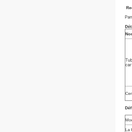
Re
Pan
Dét
No
Tub
car
Cert
Déf
Mod
La 