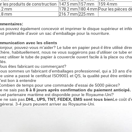
r les produits de construction
147.5 mm
157 mm
159.4 mm
4.2 mm
178.2 mm
180.4 mm
Pour les pièces 
2.8 mm
216.7 mm
225 mm
mentaires:
us pouvez également concevoir et imprimer le disque supérieur et infér
 est préférable d'avoir un sac d'emballage pour la nourriture.
munication avec les clients
Bonjour, pouvez-vous m'aider? Le tube en papier peut-il être utilisé dir
Chère, habituellement, nous ne vous suggérons pas d'utiliser ce tube e
vez utiliser le tube de papier à couvercle ouvert facile à la place ou c
lés.
Vous êtes fabricant ou commerçant?
nous sommes un fabricant d'emballages professionnel, qui a 10 ans d'e
re usine a passé le certificat ISO9001 et QS, la qualité peut être entiè
c'est bon à entendre
Combien de temps pour une commande d'essai de 5000 pièces?
Je ne sais pas.
6 à 8 jours après confirmation du paiement anticipé.
uel partenaire maritime est disponible pour le Royaume-Uni?
Je ne sais pas.
DHL, UPS, TNT, FEDEX, EMS sont tous bien
Le coût d'
gérerai. 3-4 jours peuvent arriver au Royaume-Uni.