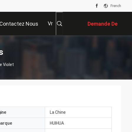
French
Vr
Contactez Nous
Demande De
Soumission
s
 Violet
gine
La Chine
marque
HUIHUA