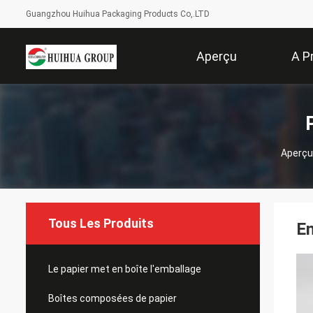
Guangzhou Huihua Packaging Products Co,.LTD
Aperçu
A P
Aperçu
Tous Les Produits
Em
Le papier met en boîte l'emballage
Boîtes composées de papier