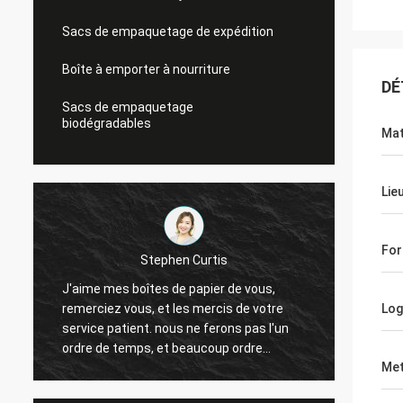
Sacs de empaquetage de expédition
Boîte à emporter à nourriture
DÉ
Sacs de empaquetage
biodégradables
Mat
Lie
Fo
Parade de Linda
Les puces mettent en boîte est mes de
Boîtes
puces ventes bonnes, et très bien
Log
de 360
maintenant. Je vous maintiendrai dans le
vous.
contact.
Met