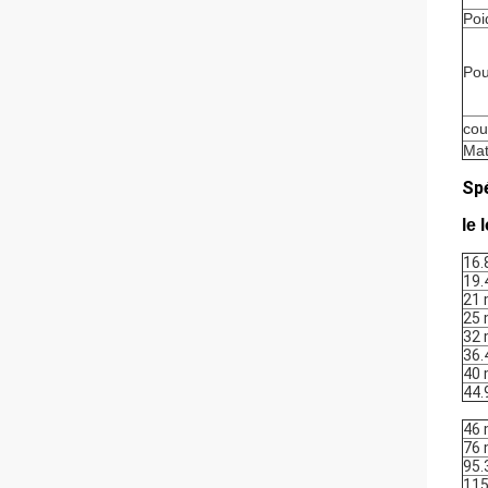
Poi
Pou
cou
Mat
Spé
le 
16
19
21
25
32
36
40
44
46
76
95
11