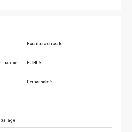
r
Nourriture en boîte
e marque
HUIHUA
Personnalisé
iss
Ali
les échantillons
'aime beaucoup.
Bonne qualité, bon service. HUIHUA est
cialisation
bon fournisseur.
erai toutes les
mballage