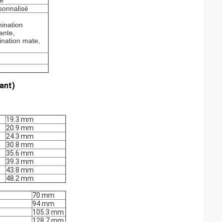
e
sonnalisé
ination
lante,
ination mate,
tant)
19.3 mm
20.9 mm
24.3 mm
30.8 mm
35.6 mm
39.3 mm
43.8 mm
48.2 mm
70 mm
94 mm
105.3 mm
128.7 mm